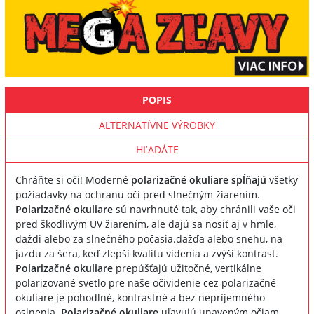
POPIS
ALTERNATÍVNE VÝROBKY
HĽADÁTE
Chráňte si oči! Moderné
polarizačné okuliare spĺňajú
všetky
požiadavky na ochranu očí pred slnečným žiarením.
Polarizačné okuliare
sú navrhnuté tak, aby chránili vaše oči
pred škodlivým UV žiarením, ale dajú sa nosiť aj v hmle,
daždi alebo za slnečného počasia.dažďa alebo snehu, na
jazdu za šera, keď zlepší kvalitu videnia a zvýši kontrast.
Polarizačné okuliare
prepúšťajú užitočné, vertikálne
polarizované svetlo pre naše očividenie cez polarizačné
okuliare je pohodlné, kontrastné a bez nepríjemného
oslnenia.
Polarizačné okuliare
uľavujú unaveným očiam,