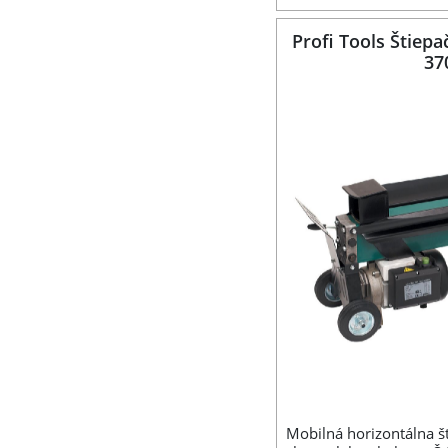
Profi Tools Štiep
37
Mobilná horizontálna š