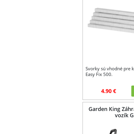
Svorky sú vhodné pre k
Easy Fix 500.
4.90 €
Garden King Záh
vozík G