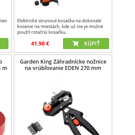
lien
Elektrická strunová kosačka na dokonalé
kosenie na miestach, kde už nie je možné
použiť rotačnú kosačku.
41.90 €
KÚPIŤ
o
Garden King Záhradnícke nožnice
3 m
na vrúbľovanie EDEN 270 mm