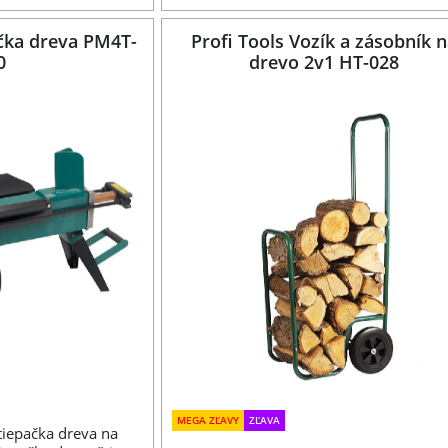
ačka dreva PM4T-
Profi Tools Vozík a zásobník 
0
drevo 2v1 HT-028
MEGA ZĽAVY
ZĽAVA
tiepačka dreva na