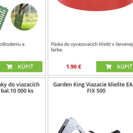
oškodeniu a
Páska do vyväzovacích klieští v červenej
farbe.
KÚPIŤ
1.90 €
KÚPIŤ
ky do viazacích
Garden King Viazacie kliešte E
, bal.10 000 ks
FIX 500