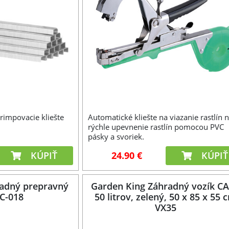
rimpovacie kliešte
Automatické kliešte na viazanie rastlín 
rýchle upevnenie rastlín pomocou PVC
pásky a svoriek.
KÚPIŤ
24.90 €
KÚPIŤ
radný prepravný
Garden King Záhradný vozík C
C-018
50 litrov, zelený, 50 x 85 x 55 
VX35