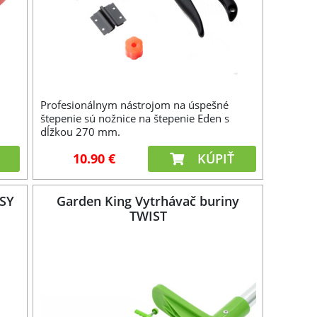
Profesionálnym nástrojom na úspešné
štepenie sú nožnice na štepenie Eden s
dĺžkou 270 mm.
10.90 €
KÚPIŤ
ASY
Garden King Vytrhávač buriny
TWIST