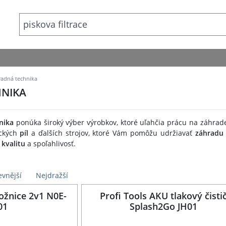
adná technika
NIKA
nika
ponúka široký výber výrobkov, ktoré uľahčia prácu na záhrad
ických
píl
a ďalších strojov, ktoré Vám pomôžu udržiavať
záhradu
kvalitu
a spoľahlivosť.
evnější
Nejdražší
ožnice 2v1 N0E-
Profi Tools AKU tlakový čisti
01
Splash2Go JH01