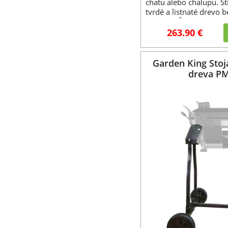
chatu alebo chalupu. Št
tvrdé a listnaté drevo 
námahy. Štiepačka dre
nástrojom.
263.90 €
Garden King Stoj
dreva P