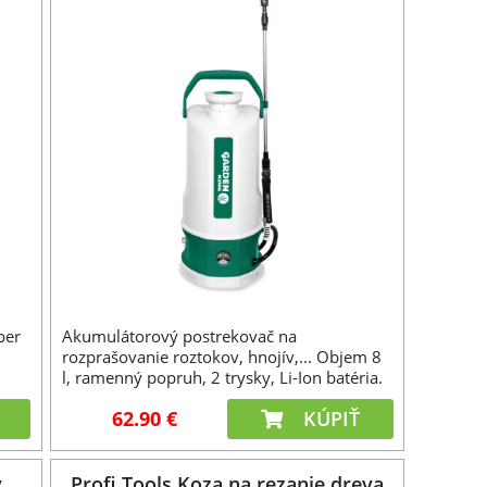
ber
Akumulátorový postrekovač na
rozprašovanie roztokov, hnojív,... Objem 8
l, ramenný popruh, 2 trysky, Li-Ion batéria.
62.90 €
KÚPIŤ
ý
Profi Tools Koza na rezanie dreva