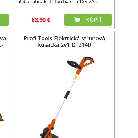
alebo záhrade. Li-Ion batéria 18V 2Ah.
83.90 €
KÚPIŤ
eva
Profi Tools Elektrická strunová
L-
kosačka 2v1 DT2140