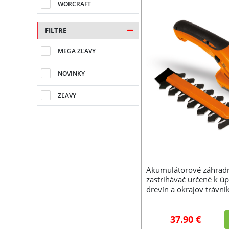
WORCRAFT
FILTRE
MEGA ZĽAVY
NOVINKY
ZĽAVY
Akumulátorové záhradn
zastrihávač určené k ú
drevín a okrajov trávni
37.90 €