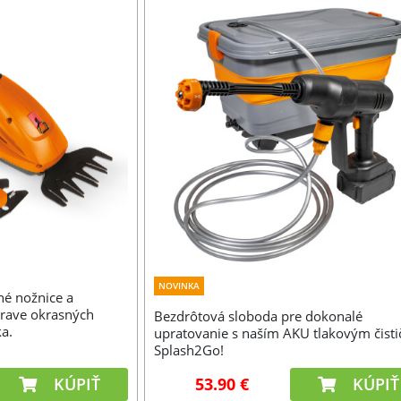
NOVINKA
é nožnice a
prave okrasných
Bezdrôtová sloboda pre dokonalé
ka.
upratovanie s naším AKU tlakovým čist
Splash2Go!
KÚPIŤ
53.90 €
KÚPIŤ