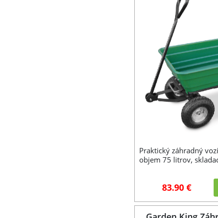
Praktický záhradný voz
objem 75 litrov, sklada
83.90 €
Garden King Záhr