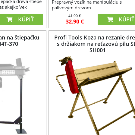
iepačka dreva štiepe
Prepravný vozík na manipuláciu s
bez akejkoľvek
palivovým drevom.
va je neoceniteľným
41.90 €
KÚPIŤ
KÚPIŤ
32.90 €
an na štiepačku
Profi Tools Koza na rezanie dr
M4T-370
s držiakom na reťazovú pílu S
SH001