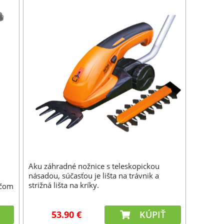
Aku záhradné nožnice s teleskopickou
násadou, súčasťou je lišta na trávnik a
strižná lišta na kríky.
ičom
53.90 €
KÚPIŤ