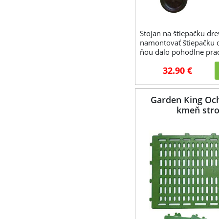
Stojan na štiepačku dr
namontovať štiepačku d
ňou dalo pohodlne praco
32.90 €
Garden King Och
kmeň str