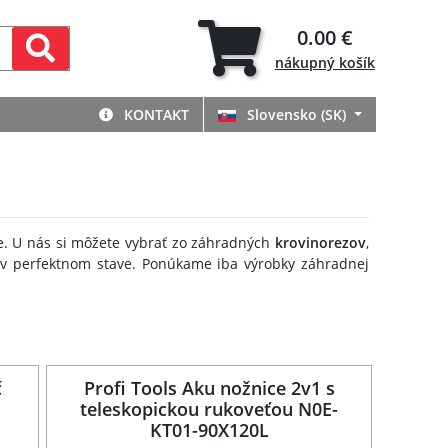
0.00 €
nákupný
košík
KONTAKT
Slovensko (SK)
e. U nás si môžete vybrať zo záhradných
krovinorezov
,
v perfektnom stave. Ponúkame iba výrobky záhradnej
č
Profi Tools Aku nožnice 2v1 s
teleskopickou rukoveťou N0E-
KT01-90X120L