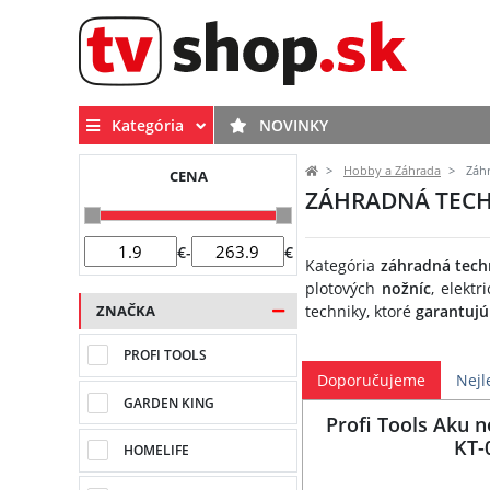
Kategória
NOVINKY
Hobby a Záhrada
Záhr
CENA
ZÁHRADNÁ TECH
€
-
€
Kategória
záhradná tech
plotových
nožníc
, elektr
techniky, ktoré
garantujú
ZNAČKA
PROFI TOOLS
Doporučujeme
Nejl
GARDEN KING
Profi Tools Aku n
KT-
HOMELIFE