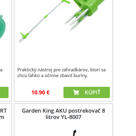
na
Praktický nástroj pre záhradkárov, ktorí sa
chcú ľahko a účinne zbaviť buriny.
10.90 €
KÚPIŤ
ART
Garden King AKU postrekovač 8
cm
litrov YL-8007