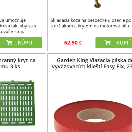
eva umožňuje
Skladacia koza na bezpečné uloženie po
reva tak, aby sa s
s držiakom a krytom na motorovú pílu.
vať v stoji.
KÚPIŤ
62.90 €
KÚPIŤ
ranný kryt na
Garden King Viazacia páska d
omu 3 ks
vyväzovacích klieští Easy Fix, 2