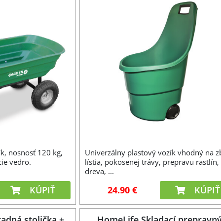
ík, nosnosť 120 kg,
Univerzálny plastový vozík vhodný na z
cie vedro.
lístia, pokosenej trávy, prepravu rastlín,
dreva, ...
KÚPIŤ
24.90 €
KÚPIŤ
adná stolička +
HomeLife Skladací prepravn