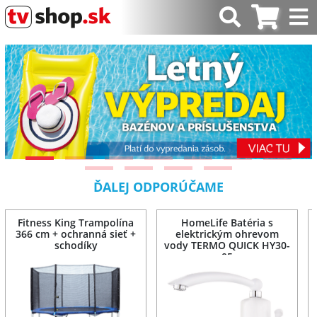
ĎALEJ ODPORÚČAME
Fitness King Trampolína
HomeLife Batéria s
366 cm + ochranná sieť +
elektrickým ohrevom
schodíky
vody TERMO QUICK HY30-
05