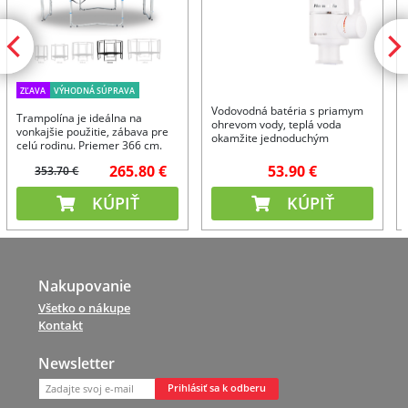
ZĽAVA
VÝHODNÁ SÚPRAVA
Vodovodná batéria s priamym
Trampolína je ideálna na
ohrevom vody, teplá voda
vonkajšie použitie, zábava pre
okamžite jednoduchým
celú rodinu. Priemer 366 cm.
otočením páčky.
265.80 €
53.90 €
353.70 €
KÚPIŤ
KÚPIŤ
Nakupovanie
Všetko o nákupe
Kontakt
Newsletter
Prihlásiť sa k odberu