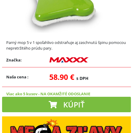
Parný mop 5 v 1 spoľahlivo odstraňuje aj zaschnutú špinu pomocou
nepretržitého prúdu pary.
Značka:
58.90 €
Naša cena
:
s DPH
Viac ako 5 kusov
-
NA OKAMŽITÉ ODOSLANIE
KÚPIŤ