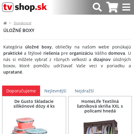
Domácnosť
ÚLOŽNÉ BOXY
Kategória
úložné
boxy
, obliečky na našom webe ponúkajú
praktické
a štýlové
riešenia
pre
organizáciu
Vášho
domova
. U
nás si môžete vybrať z rôznych veľkostí a
dizajnov
úložných
boxov, ktoré pomôžu udržiavať Vaše veci v poriadku a
upratané
.
Doporučujeme
Nejlevnější
Nejdražší
De Gusto Skladacie
HomeLife Textilná
silikónové dózy 4 ks
šatníková skriňa XXL s
policami hnedá