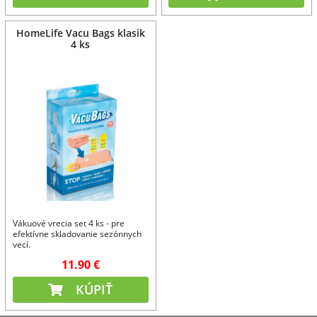
HomeLife Vacu Bags klasik
4 ks
Vákuové vrecia set 4 ks - pre
efektívne skladovanie sezónnych
vecí.
11.90 €
KÚPIŤ