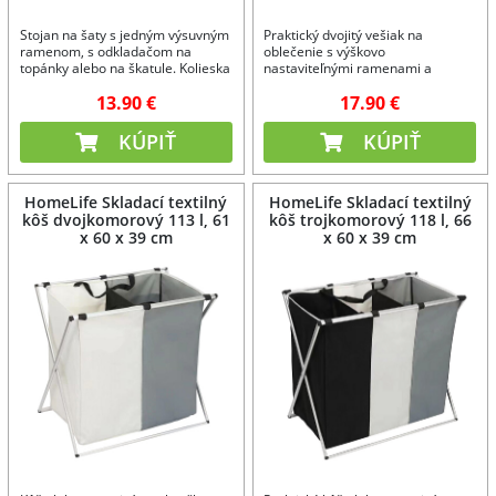
Stojan na šaty s jedným výsuvným
Praktický dvojitý vešiak na
ramenom, s odkladačom na
oblečenie s výškovo
topánky alebo na škatule. Kolieska
nastaviteľnými ramenami a
s aretáciou.
úložným priestorom na topánky
13.90 €
17.90 €
alebo krabice.
KÚPIŤ
KÚPIŤ
HomeLife Skladací textilný
HomeLife Skladací textilný
kôš dvojkomorový 113 l, 61
kôš trojkomorový 118 l, 66
x 60 x 39 cm
x 60 x 39 cm