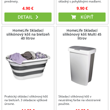
predmety.
skladný s pohyblivými madlami.
4.90 €
9.90 €
DETAIL
KÚPIŤ
HomeLife Skladací
HomeLife Skladací
silikónový kôš na bielizeň
silikónový kôš Multi 45
40 litrov
litrov
Praktický skládací silikónový kôš
Skladací silikónový kôš v
na bielizeň. 3 skladacie výškové
neutrálnej farbe na všestranné
úrovne.
použitie.