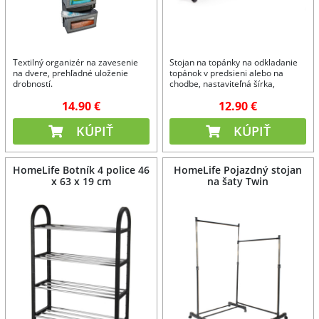
Textilný organizér na zavesenie
Stojan na topánky na odkladanie
na dvere, prehľadné uloženie
topánok v predsieni alebo na
drobností.
chodbe, nastaviteľná šírka,
možnosť stohovania.
14.90 €
12.90 €
KÚPIŤ
KÚPIŤ
HomeLife Botník 4 police 46
HomeLife Pojazdný stojan
x 63 x 19 cm
na šaty Twin