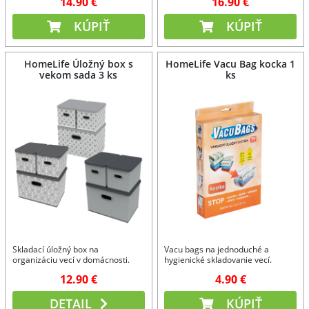
14.90 €
16.90 €
KÚPIŤ
KÚPIŤ
HomeLife Úložný box s
HomeLife Vacu Bag kocka 1
vekom sada 3 ks
ks
Skladací úložný box na
Vacu bags na jednoduché a
organizáciu vecí v domácnosti.
hygienické skladovanie vecí.
12.90 €
4.90 €
DETAIL
KÚPIŤ