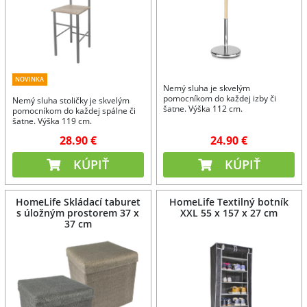
NOVINKA
Nemý sluha je skvelým
pomocníkom do každej izby či
Nemý sluha stoličky je skvelým
šatne. Výška 112 cm.
pomocníkom do každej spálne či
šatne. Výška 119 cm.
28.90 €
24.90 €
KÚPIŤ
KÚPIŤ
HomeLife Skládací taburet
HomeLife Textilný botník
s úložným prostorem 37 x
XXL 55 x 157 x 27 cm
37 cm