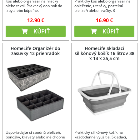
Kôš alebo organizér na hračky
Praktický kôš alebo organizér na
alebo textil. Praktický doplnok do
oblečenie, uteráky, posteľnú
izby alebo kúpeľne.
bielizeň alebo hračky. 3
priehradky umožňujú triediť
12.90 €
16.90 €
oblečenie podľa farieb.
KÚPIŤ
KÚPIŤ
HomeLife Organizér do
HomeLife Skladací
zásuvky 12 priehradok
silikónový košík 16 litrov 38
x 14 x 25,5 cm
Usporiadajte si spodnú bielizeň,
Praktický silikónový košík na
ponožky, kravaty alebo iné drobné
každodenné využitie. Skladací,