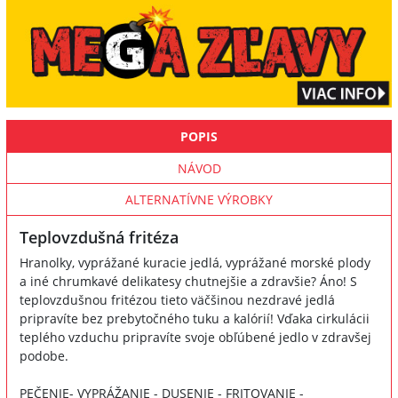
POPIS
NÁVOD
ALTERNATÍVNE VÝROBKY
Teplovzdušná fritéza
Hranolky, vyprážané kuracie jedlá, vyprážané morské plody
a iné chrumkavé delikatesy chutnejšie a zdravšie? Áno! S
teplovzdušnou fritézou tieto väčšinou nezdravé jedlá
pripravíte bez prebytočného tuku a kalórií! Vďaka cirkulácii
teplého vzduchu pripravíte svoje obľúbené jedlo v zdravšej
podobe.
PEČENIE- VYPRÁŽANIE - DUSENIE - FRITOVANIE -