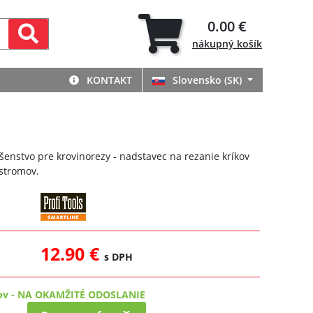
0.00 €
nákupný
košík
KONTAKT
Slovensko (SK)
ušenstvo pre krovinorezy - nadstavec na rezanie kríkov
stromov.
12.90 €
s DPH
ov
-
NA OKAMŽITÉ ODOSLANIE