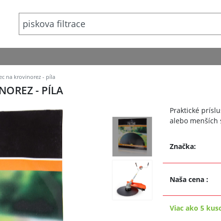
c na krovinorez - píla
OREZ - PÍLA
Praktické prísl
alebo menších 
Značka:
Naša cena
:
Viac ako 5 kus