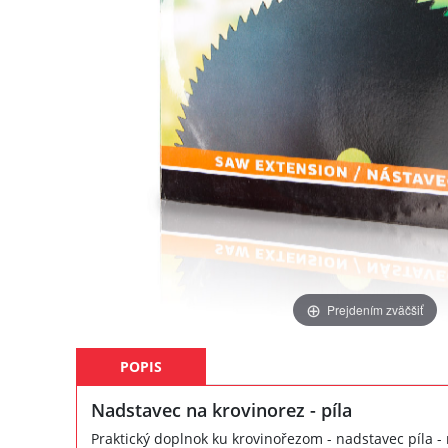
Prejdením zväčšiť
POPIS
Nadstavec na krovinorez - píla
Praktický doplnok ku krovinořezom - nadstavec píla -