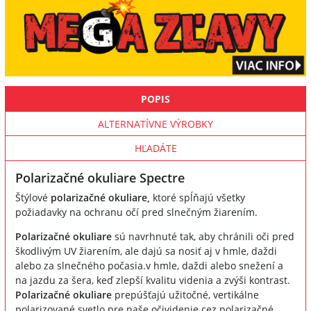
POPIS
ALTERNATÍVNE VÝROBKY
HĽADÁTE
Polarizačné okuliare Spectre
Štýlové
polarizačné okuliare,
ktoré spĺňajú všetky
požiadavky na ochranu očí pred slnečným žiarením.
Polarizačné okuliare
sú navrhnuté tak, aby chránili oči pred
škodlivým UV žiarením, ale dajú sa nosiť aj v hmle, daždi
alebo za slnečného počasia.v hmle, daždi alebo snežení a
na jazdu za šera, keď zlepší kvalitu videnia a zvýši kontrast.
Polarizačné okuliare
prepúšťajú užitočné, vertikálne
polarizované svetlo pre naše očividenie cez polarizačné