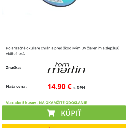
Polarizačné okuliare chránia pred škodlivým UV žiarením a zlepšujú
viditeľnosť.
Značka:
14.90 €
Naša cena
:
s DPH
Viac ako 5 kusov
-
NA OKAMŽITÉ ODOSLANIE
KÚPIŤ