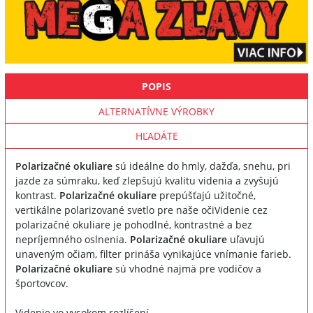
POPIS
ALTERNATÍVNE VÝROBKY
HĽADÁTE
Polarizačné okuliare
sú ideálne do hmly, dažďa, snehu, pri
jazde za súmraku, keď zlepšujú kvalitu videnia a zvyšujú
kontrast.
Polarizačné okuliare
prepúšťajú užitočné,
vertikálne polarizované svetlo pre naše očiVidenie cez
polarizačné okuliare je pohodlné, kontrastné a bez
nepríjemného oslnenia.
Polarizačné okuliare
uľavujú
unaveným očiam, filter prináša vynikajúce vnímanie farieb.
Polarizačné okuliare
sú vhodné najmä pre vodičov a
športovcov.
Videnie vo vysokom rozlíšení