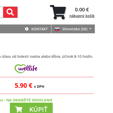
0.00 €
nákupný
košík
KONTAKT
Slovensko (SK)
 úľavu od bolesti svalov alebo kĺbov, účinok 8-10 hodín.
5.90 €
s DPH
ov
-
NA OKAMŽITÉ ODOSLANIE
KÚPIŤ