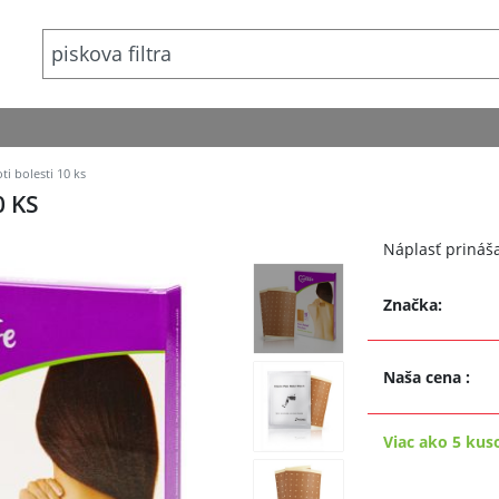
ti bolesti 10 ks
0 KS
Náplasť prináša
Značka:
Naša cena
:
Viac ako 5 kus