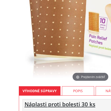
Prejdením zväčšiť
VÝHODNÉ SÚPRAVY
POPIS
NÁ
Náplasti proti bolesti 30 ks