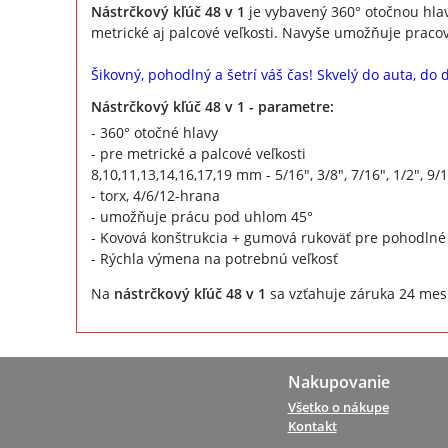
Nástrčkový kľúč 48 v 1
je vybavený 360° otočnou hla
metrické aj palcové veľkosti. Navyše umožňuje praco
Šikovný, pohodlný a šetrí váš čas! Skvelý do auta, do d
Nástrčkový kľúč 48 v 1 - parametre:
- 360° otočné hlavy
- pre metrické a palcové veľkosti
8,10,11,13,14,16,17,19 mm - 5/16", 3/8", 7/16", 1/2", 9/1
- torx, 4/6/12-hrana
- umožňuje prácu pod uhlom 45°
- Kovová konštrukcia + gumová rukoväť pre pohodlné
- Rýchla výmena na potrebnú veľkosť
Na
nástrčkový kľúč 48 v 1
sa vzťahuje záruka 24 mes
Nakupovanie
Všetko o nákupe
Kontakt