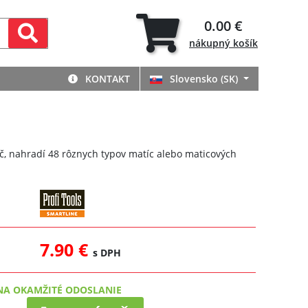
0.00 €
nákupný
košík
KONTAKT
Slovensko (SK)
č, nahradí 48 rôznych typov matíc alebo maticových
7.90 €
s DPH
NA OKAMŽITÉ ODOSLANIE