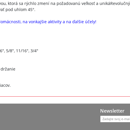
vou, ktorá sa rýchlo zmení na požadovanú veľkosť a unikáRevolučn
vať pod uhlom 45°.
omácnosti, na vonkajšie aktivity a na ďalšie účely!
6", 5/8", 11/16", 3/4"
 držanie
iacov.
Newsletter