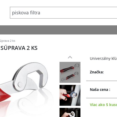
súprava 2 ks
 SÚPRAVA 2 KS
Univerzálny kľ
Značka:
Naša cena
:
Viac ako 5 kus