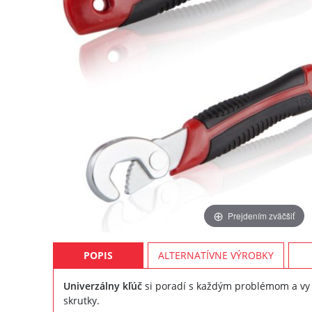
Prejdením zväčšiť
POPIS
ALTERNATÍVNE VÝROBKY
Univerzálny kľúč
si poradí s každým problémom a vy s
skrutky.