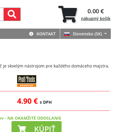
0.00 €
nákupný
košík
KONTAKT
Slovensko (SK)
úč je skvelým nástrojom pre každého domáceho majstra.
4.90 €
s DPH
ov
-
NA OKAMŽITÉ ODOSLANIE
KÚPIŤ