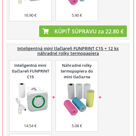
16.90 €
5.90 €
KÚPIŤ SÚPRAVU za 22.80 €
Inteligentná mini tlačiareň FUNPRINT C15 + 12 ks
náhradné rolky termopapiera
Inteligentná mini
Náhradné rolky
tlačiareň FUNPRINT
termopapiera do
C15
mini tlačiarne
FUNPRINT 6 ks
14.54 €
5.08 €