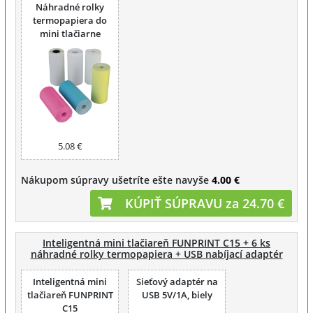
Náhradné rolky
termopapiera do
mini tlačiarne
FUNPRINT 6 ks
5.08 €
Nákupom súpravy ušetríte ešte navyše
4.00 €
KÚPIŤ SÚPRAVU za 24.70 €
Inteligentná mini tlačiareň FUNPRINT C15 + 6 ks
náhradné rolky termopapiera + USB nabíjací adaptér
Inteligentná mini
Sieťový adaptér na
tlačiareň FUNPRINT
USB 5V/1A, biely
C15