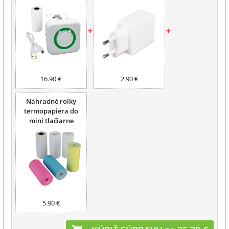
16.90 €
2.90 €
Náhradné rolky
termopapiera do
mini tlačiarne
FUNPRINT 6 ks
5.90 €