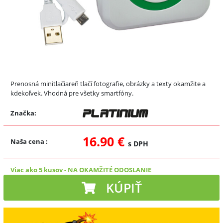
Prenosná minitlačiareň tlačí fotografie, obrázky a texty okamžite a
kdekoľvek. Vhodná pre všetky smartfóny.
Značka:
16.90 €
Naša cena
:
s DPH
Viac ako 5 kusov
-
NA OKAMŽITÉ ODOSLANIE
KÚPIŤ