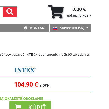
0.00 €
nákupný
košík
KONTAKT
Slovensko (SK)
énový vysávač INTEX k odstráneniu nečistôt zo stien a
104.90 €
s DPH
NA OKAMŽITÉ ODOSLANIE
KÚPIŤ