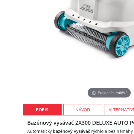
Prejdením zväčšiť
POPIS
NÁVOD
ALTERNATÍV
Bazénový vysávač ZX300 DELUXE AUTO 
Automatický
bazénový vysávač
rýchlo a bez námahy 