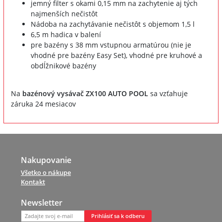
jemný filter s okami 0,15 mm na zachytenie aj tých
najmenších nečistôt
Nádoba na zachytávanie nečistôt s objemom 1,5 l
6,5 m hadica v balení
pre bazény s 38 mm vstupnou armatúrou (nie je
vhodné pre bazény Easy Set), vhodné pre kruhové a
obdĺžnikové bazény
Na
bazénový vysávač ZX100 AUTO POOL
sa vzťahuje
záruka 24 mesiacov
Nakupovanie
Všetko o nákupe
Kontakt
Newsletter
Prihlásiť sa k odberu