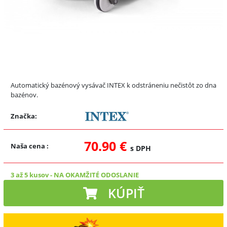
Automatický bazénový vysávač INTEX k odstráneniu nečistôt zo dna
bazénov.
Značka:
70.90 €
Naša cena
:
s DPH
3 až 5 kusov
-
NA OKAMŽITÉ ODOSLANIE
KÚPIŤ