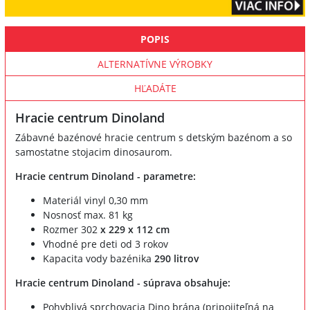
POPIS
ALTERNATÍVNE VÝROBKY
HĽADÁTE
Hracie centrum Dinoland
Zábavné bazénové hracie centrum s detským bazénom a so
samostatne stojacim dinosaurom.
Hracie centrum Dinoland - parametre:
Materiál vinyl 0,30 mm
Nosnosť max. 81 kg
Rozmer 302
x 229 x 112 cm
Vhodné pre deti od 3 rokov
Kapacita vody bazénika
290 litrov
Hracie centrum Dinoland - súprava obsahuje:
Pohyblivá sprchovacia Dino brána (pripojiteľná na