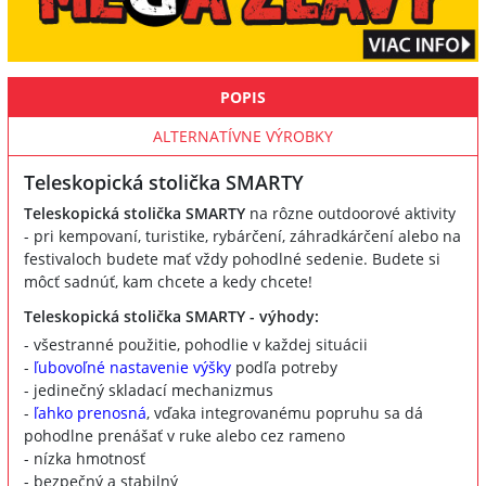
POPIS
ALTERNATÍVNE VÝROBKY
Teleskopická stolička SMARTY
Teleskopická stolička SMARTY
na rôzne outdoorové aktivity
- pri kempovaní, turistike, rybárčení, záhradkárčení alebo na
festivaloch budete mať vždy pohodlné sedenie. Budete si
môcť sadnúť, kam chcete a kedy chcete!
Teleskopická stolička SMARTY - výhody:
- všestranné použitie, pohodlie v každej situácii
-
ľubovoľné nastavenie výšky
podľa potreby
- jedinečný skladací mechanizmus
-
ľahko prenosná
, vďaka integrovanému popruhu sa dá
pohodlne prenášať v ruke alebo cez rameno
- nízka hmotnosť
- bezpečný a stabilný