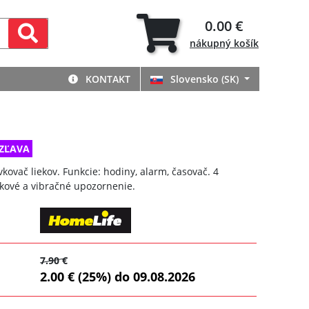
0.00 €
nákupný
košík
KONTAKT
Slovensko (SK)
ZĽAVA
ovač liekov. Funkcie: hodiny, alarm, časovač. 4
ukové a vibračné upozornenie.
7.90 €
2.00 € (25%) do 09.08.2026