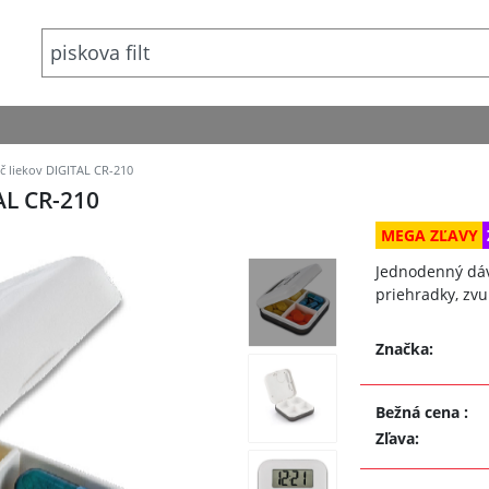
 liekov DIGITAL CR-210
L CR-210
MEGA ZĽAVY
Jednodenný dávk
priehradky, zv
Značka:
Bežná cena
:
Zľava
: