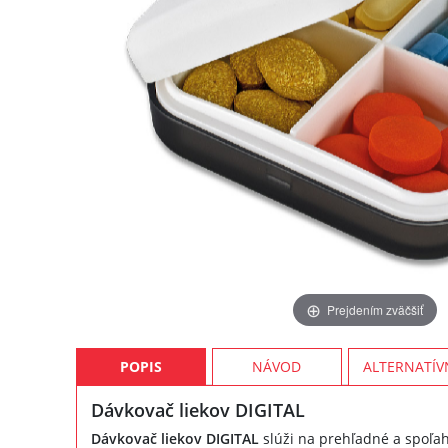
Prejdením zväčšiť
POPIS
NÁVOD
ALTERNATÍV
Dávkovač liekov DIGITAL
Dávkovač liekov DIGITAL
slúži na prehľadné a spoľah