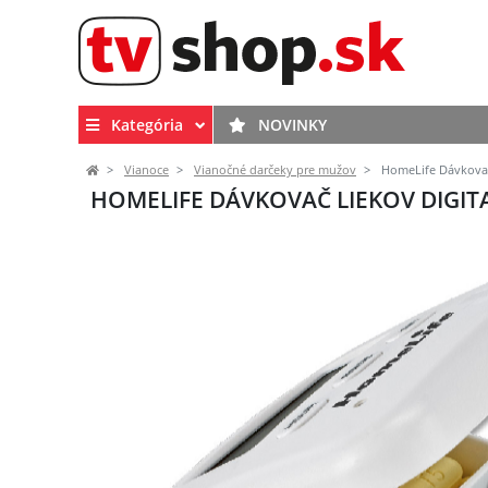
Kategória
NOVINKY
Vianoce
Vianočné darčeky pre mužov
HomeLife Dávkovač
HOMELIFE DÁVKOVAČ LIEKOV DIGITA