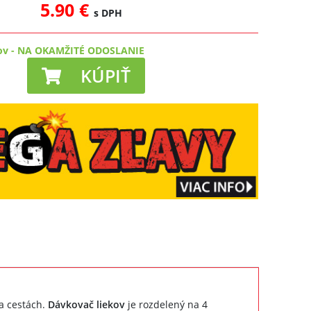
5.90 €
s DPH
ov
-
NA OKAMŽITÉ ODOSLANIE
KÚPIŤ
a cestách.
Dávkovač liekov
je rozdelený na 4