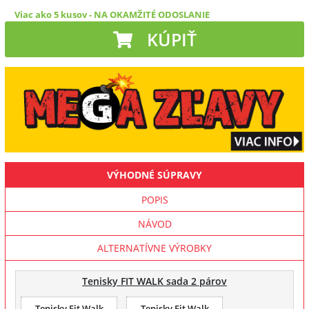
Viac ako 5 kusov
-
NA OKAMŽITÉ ODOSLANIE
KÚPIŤ
VÝHODNÉ SÚPRAVY
POPIS
NÁVOD
ALTERNATÍVNE VÝROBKY
Tenisky FIT WALK sada 2 párov
Tenisky Fit Walk
Tenisky Fit Walk