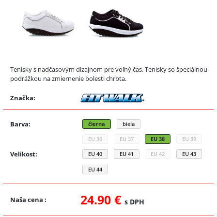
Tenisky s nadčasovým dizajnom pre voľný čas. Tenisky so špeciálnou
podrážkou na zmiernenie bolesti chrbta.
Značka:
Barva:
čierna
biela
EU 36
EU 37
EU 38
EU 39
Velikost:
EU 40
EU 41
EU 42
EU 43
EU 44
24.90 €
Naša cena
:
s DPH