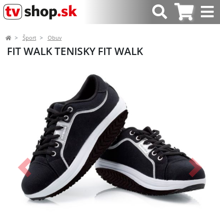
Šport
Obuv
FIT WALK TENISKY FIT WALK
Predchádzajúci
Ďalší