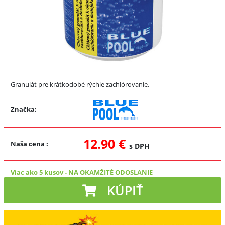
Granulát pre krátkodobé rýchle zachlórovanie.
Značka:
12.90 €
Naša cena
:
s DPH
Viac ako 5 kusov
-
NA OKAMŽITÉ ODOSLANIE
KÚPIŤ