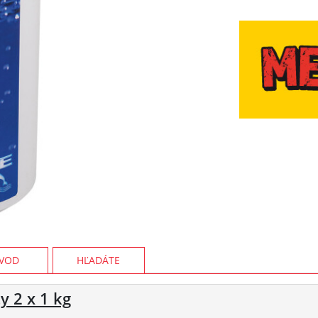
VOD
HĽADÁTE
y 2 x 1 kg