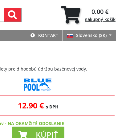
0.00 €
nákupný
košík
KONTAKT
Slovensko (SK)
blety pre dlhodobú údržbu bazénovej vody.
12.90 €
s DPH
ov
-
NA OKAMŽITÉ ODOSLANIE
KÚPIŤ