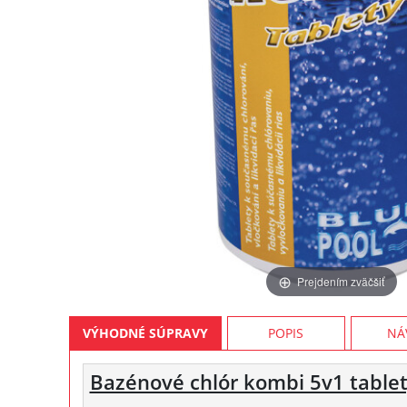
Prejdením zväčšiť
VÝHODNÉ SÚPRAVY
POPIS
NÁ
Bazénové chlór kombi 5v1 tablet