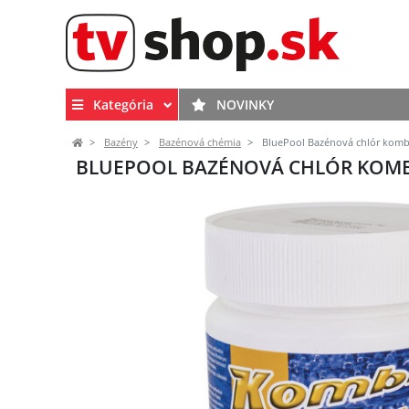
Kategória
NOVINKY
Bazény
Bazénová chémia
BluePool Bazénová chlór kombi
BLUEPOOL BAZÉNOVÁ CHLÓR KOMBI