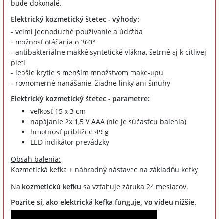
bude dokonalé.
Elektrický kozmetický štetec - výhody:
- veľmi jednoduché používanie a údržba
- možnosť otáčania o 360°
- antibakteriálne mäkké syntetické vlákna, šetrné aj k citlivej
pleti
- lepšie krytie s menším množstvom make-upu
- rovnomerné nanášanie, žiadne linky ani šmuhy
Elektrický kozmetický štetec - parametre:
veľkosť 15 x 3 cm
napájanie 2x 1,5 V AAA (nie je súčasťou balenia)
hmotnosť približne 49 g
LED indikátor prevádzky
Obsah balenia:
Kozmetická kefka + náhradný nástavec na základňu kefky
Na
kozmetickú kefku
sa vzťahuje záruka 24 mesiacov.
Pozrite si, ako elektrická kefka funguje, vo videu nižšie.