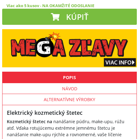
Viac ako 5 kusov
-
NA OKAMŽITÉ ODOSLANIE
KÚPIŤ
POPIS
NÁVOD
ALTERNATÍVNE VÝROBKY
Elektrický kozmetický štetec
Kozmetický štetec na
nanášanie púdru, make-upu, rúžu
atď. Vďaka rotujúcemu extrémne jemnému štetcu je
nanášanie make-upu rýchle a rovnomerné, vaše líčenie