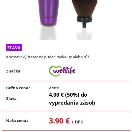
ZĽAVA
Kozmetický štetec na púder, make-up alebo rúž.
Značka:
Bežná cena
:
7.90 €
4.00 € (50%) do
Zľava
:
vypredania zásob
3.90 €
Naša cena
:
s DPH