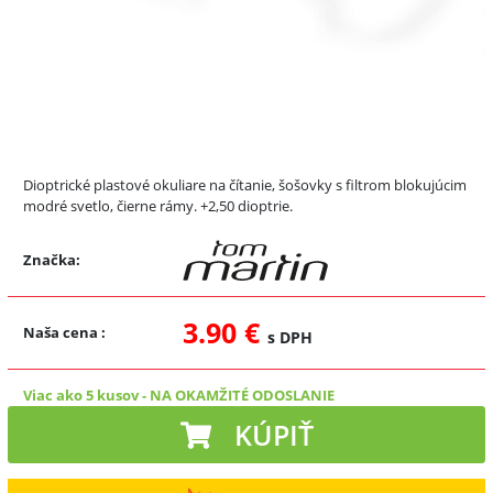
Dioptrické plastové okuliare na čítanie, šošovky s filtrom blokujúcim
modré svetlo, čierne rámy. +2,50 dioptrie.
Značka:
3.90 €
Naša cena
:
s DPH
Viac ako 5 kusov
-
NA OKAMŽITÉ ODOSLANIE
KÚPIŤ