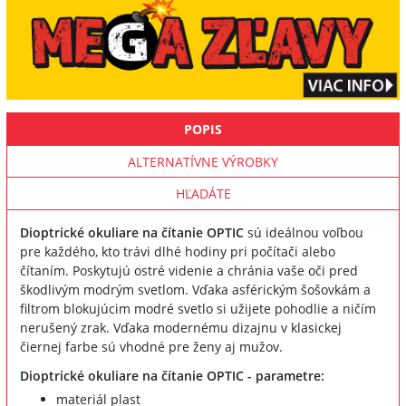
POPIS
ALTERNATÍVNE VÝROBKY
HĽADÁTE
Dioptrické okuliare na čítanie OPTIC
sú ideálnou voľbou
pre každého, kto trávi dlhé hodiny pri počítači alebo
čítaním. Poskytujú ostré videnie a chránia vaše oči pred
škodlivým modrým svetlom. Vďaka asférickým šošovkám a
filtrom blokujúcim modré svetlo si užijete pohodlie a ničím
nerušený zrak. Vďaka modernému dizajnu v klasickej
čiernej farbe sú vhodné pre ženy aj mužov.
Dioptrické okuliare na čítanie OPTIC - parametre:
materiál plast