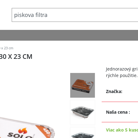
 x 23 cm
30 X 23 CM
Jednorazový gr
rýchle použitie.
Značka:
Naša cena
:
Viac ako 5 kus