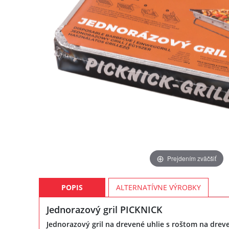
Prejdením zväčšiť
POPIS
ALTERNATÍVNE VÝROBKY
Jednorazový gril PICKNICK
Jednorazový gril na drevené uhlie s roštom na drev