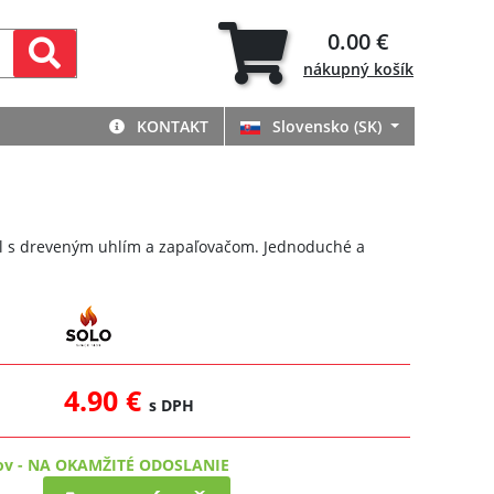
0.00 €
nákupný
košík
KONTAKT
Slovensko (SK)
il s dreveným uhlím a zapaľovačom. Jednoduché a
4.90 €
s DPH
ov
-
NA OKAMŽITÉ ODOSLANIE