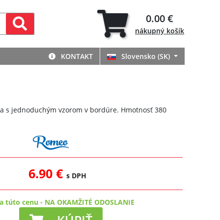
0.00 €
nákupný
košík
KONTAKT
Slovensko (SK)
a s jednoduchým vzorom v bordúre. Hmotnosť 380
6.90 €
s DPH
a túto cenu
-
NA OKAMŽITÉ ODOSLANIE