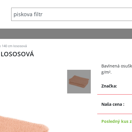
x 140 cm lososová
M LOSOSOVÁ
Bavlnená osušk
g/m².
Značka:
Naša cena
:
Posledný kus z