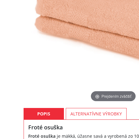
Prejdením zväčšiť
POPIS
ALTERNATÍVNE VÝROBKY
Froté osuška
Froté osuška
je mäkká, úžasne savá a vyrobená zo 1