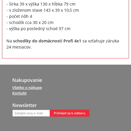
- šírka 39 x výška 130 x hĺbka 79 cm
- v zloženom stave 143 x 39 x 10,5 cm
- počet nôh 4
- schodík cca 30 x 20 cm
- výška po posledný schod 97 cm
Na
schodíky do domácnosti Profi 4x1
sa vzťahuje záruka
24 mesiacov.
Nakupovanie
Všetko o nákupe
Kontakt
Newsletter
Prihlásiť sa k odberu