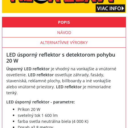
POPIS
NÁVOD
ALTERNATÍVNE VÝROBKY
LED úsporný reflektor s detektorom pohybu
20 W
Úsporný LED reflektor
je vhodný na vonkajšie a vnútorné
osvetlenie.
LED reflektor
osvetľuje záhrady, fasády,
staveniská, reklamné plochy, billboardy a iné vonkajšie
alebo vnútorné priestory.
LED reflektor
je mimoriadne
tenký.
LED úsporný reflektor - parametre:
Príkon 20 W
svetelný tok 1 600 lm
farba svetla neutrálna biela (4 000 K)
Dosah až 8 metrov