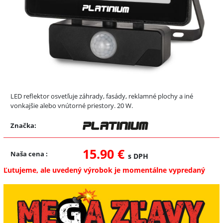
LED reflektor osvetľuje záhrady, fasády, reklamné plochy a iné
vonkajšie alebo vnútorné priestory. 20 W.
Značka:
15.90 €
Naša cena
:
s DPH
Ľutujeme, ale uvedený výrobok je momentálne vypredaný