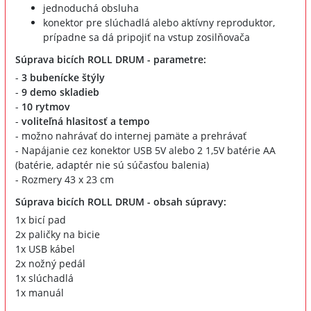
jednoduchá obsluha
konektor pre slúchadlá alebo aktívny reproduktor,
prípadne sa dá pripojiť na vstup zosilňovača
Súprava bicích ROLL DRUM - parametre:
-
3 bubenícke štýly
-
9 demo skladieb
-
10 rytmov
-
voliteľná hlasitosť a tempo
- možno nahrávať do internej pamäte a prehrávať
- Napájanie cez konektor USB 5V alebo 2 1,5V batérie AA
(batérie, adaptér nie sú súčasťou balenia)
- Rozmery 43 x 23 cm
Súprava bicích ROLL DRUM - obsah súpravy:
1x bicí pad
2x paličky na bicie
1x USB kábel
2x nožný pedál
1x slúchadlá
1x manuál