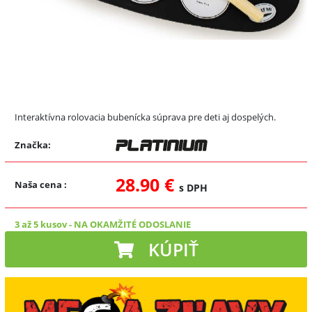
Interaktívna rolovacia bubenícka súprava pre deti aj dospelých.
Značka:
28.90 €
Naša cena
:
s DPH
3 až 5 kusov
-
NA OKAMŽITÉ ODOSLANIE
KÚPIŤ