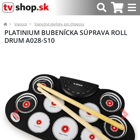
Vianoce
Vianočné darčeky pre chlapcov
PLATINIUM BUBENÍCKA SÚPRAVA ROLL
DRUM A028-S10
Predchádzajúci
Ďalší