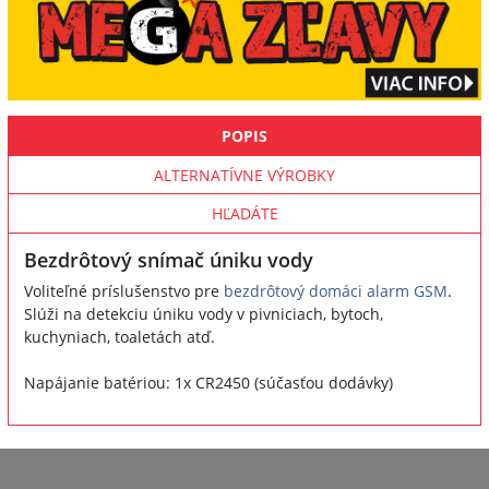
POPIS
ALTERNATÍVNE VÝROBKY
HĽADÁTE
Bezdrôtový snímač úniku vody
Voliteľné príslušenstvo pre
bezdrôtový domáci alarm GSM
.
Slúži na detekciu úniku vody v pivniciach, bytoch,
kuchyniach, toaletách atď.
Napájanie batériou: 1x CR2450 (súčasťou dodávky)