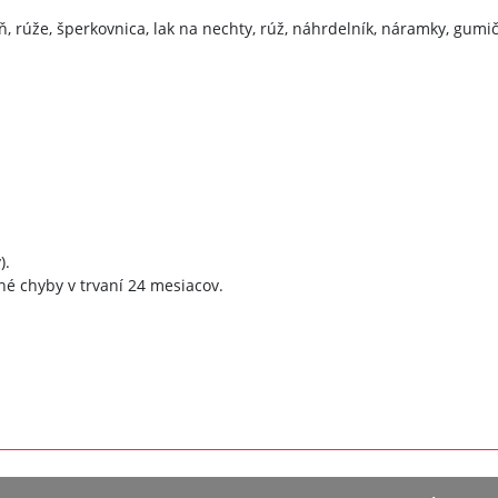
ebeň, rúže, šperkovnica, lak na nechty, rúž, náhrdelník, náramky, gumič
).
né chyby v trvaní 24 mesiacov.