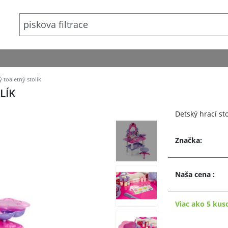
 toaletný stolík
LÍK
Detský hrací st
Značka:
Naša cena
:
Viac ako 5 kus