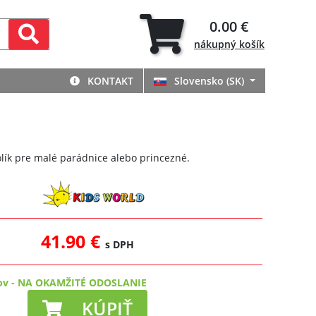
0.00 €
nákupný
košík
KONTAKT
Slovensko (SK)
olík pre malé parádnice alebo princezné.
41.90 €
s DPH
ov
-
NA OKAMŽITÉ ODOSLANIE
KÚPIŤ