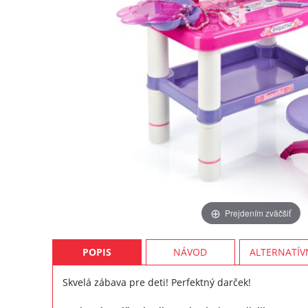
Prejdením zväčšiť
POPIS
NÁVOD
ALTERNATÍV
Skvelá zábava pre deti! Perfektný darček!