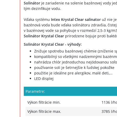
Solinátor
je zariadenie na solenie bazénovej vody jed
tým dezinfikuje vodu.
Vďaka systému
Intex Krystal Clear salinator
už nie je
bazénová voda bude vďaka solinátoru zdravšia, čistejš
v bazénovej vode sa pohybuje v rozmedzí 2,5-3 kg/m
Solinátor Krystal Clear
prirodzene bojuje proti baktér
Solinátor Krystal Clear - výhody:
Znižuje spotrebu bazénovej chémie (zníženie sp
kompatibilný so všetkými nadzemnými bazénmi
nahrádza chlór jednoduchou nejódovanou soľ
používanie soli je šetrnejšie k ľudskej pokožke
použitie je ideálne pre alergikov, malé deti,...
LED displej
Parametre:
Výkon filtrácie min.
1136 l/h
Výkon filtrácie max.
3785 l/h