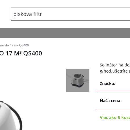
lear do 17 m³ QS400
O 17 M³ QS400
Solinátor na de
g/hod.Ušetríte
Značka:
Naša cena
:
Viac ako 5 kus