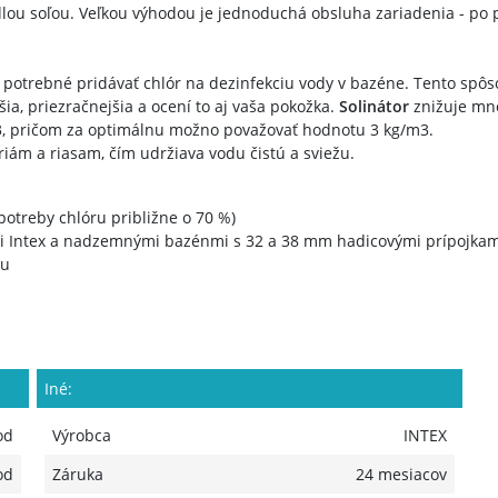
lou soľou. Veľkou výhodou je jednoduchá obsluha zariadenia - po p
 potrebné pridávať chlór na dezinfekciu vody v bazéne. Tento spôs
ia, priezračnejšia a ocení to aj vaša pokožka.
Solinátor
znižuje mno
3, pričom za optimálnu možno považovať hodnotu 3 kg/m3.
iám a riasam, čím udržiava vodu čistú a sviežu.
otreby chlóru približne o 70 %)
 Intex a nadzemnými bazénmi s 32 a 38 mm hadicovými prípojkam
ou
Iné:
od
Výrobca
INTEX
od
Záruka
24 mesiacov