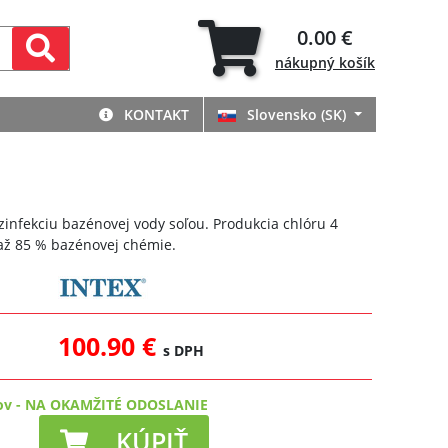
0.00 €
nákupný
košík
KONTAKT
Slovensko (SK)
zinfekciu bazénovej vody soľou. Produkcia chlóru 4
 až 85 % bazénovej chémie.
100.90 €
s DPH
ov
-
NA OKAMŽITÉ ODOSLANIE
KÚPIŤ