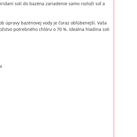
ridaní soli do bazéna zariadenie samo rozloží soľ a
ob úpravy bazénovej vody je čoraz obľúbenejší. Vaša
žstvo potrebného chlóru o 70 %. Ideálna hladina soli
i