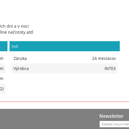
ch dní a v noci
ušné nečistoty atď.
Iné:
uh
Záruka
24 mesiacov
 m
Výrobca
INTEX
 m
2)
Newsletter