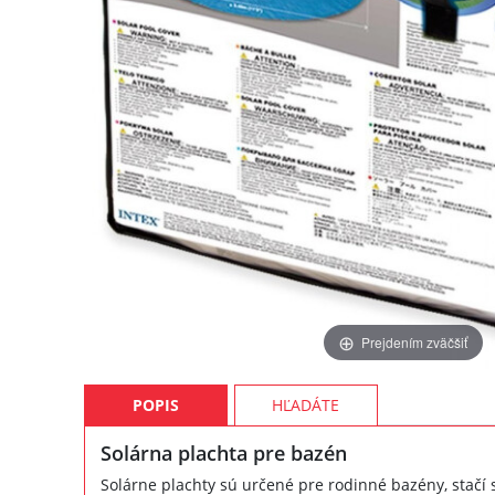
Prejdením zväčšiť
POPIS
HĽADÁTE
Solárna plachta pre bazén
Solárne plachty sú určené pre rodinné bazény, stačí s