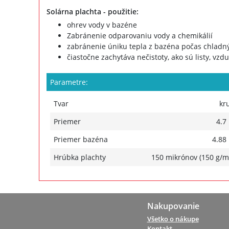
Solárna plachta - použitie:
ohrev vody v bazéne
Zabránenie odparovaniu vody a chemikálií
zabránenie úniku tepla z bazéna počas chladný
čiastočne zachytáva nečistoty, ako sú listy, vzd
Parametre:
Tvar
kr
Priemer
4.7
Priemer bazéna
4.88
Hrúbka plachty
150 mikrónov (150 g/m
Nakupovanie
Všetko o nákupe
Kontakt