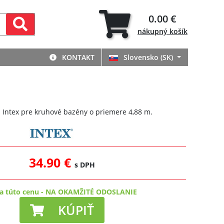
0.00 €
nákupný
košík
KONTAKT
Slovensko (SK)
a Intex pre kruhové bazény o priemere 4,88 m.
34.90 €
s DPH
a túto cenu
-
NA OKAMŽITÉ ODOSLANIE
KÚPIŤ