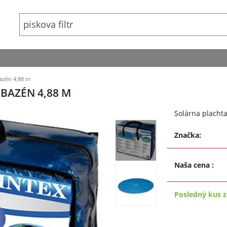
bazén 4,88 m
 BAZÉN 4,88 M
Solárna placht
Značka:
Naša cena
:
Posledný kus z