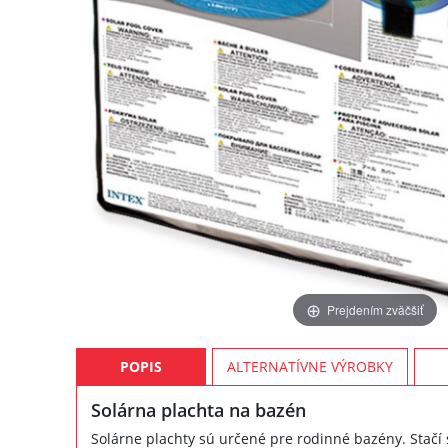
Prejdením zväčšiť
POPIS
ALTERNATÍVNE VÝROBKY
Solárna plachta na bazén
Solárne plachty sú určené pre rodinné bazény. Stačí 