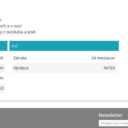
v
ch a v noci
ty z ovzdušia a pod.
Iné:
uh
Záruka
24 mesiacov
 m
Výrobca
INTEX
 m
2)
Newsletter