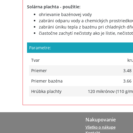
Solárna plachta - použitie:
ohrievanie bazénovej vody
zabráni odparu vody a chemických prostriedko
zabráni úniku tepla z bazénu pri chladných dňo
čiastočne zachytí nečistoty ako je lístie, nečisto
Parametre:
Tvar
kr
Priemer
3.48
Priemer bazéna
3.66
Hrúbka plachty
120 mikrónov (110 g/m
Nakupovanie
Všetko o nákupe
Kontakt