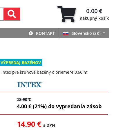
0.00 €
nákupný
košík
KONTAKT
Slovensko (SK)
 VÝPREDAJ BAZÉNOV
a Intex pre kruhové bazény o priemere 3,66 m.
18.90 €
4.00 € (21%) do vypredania zásob
14.90 €
s DPH