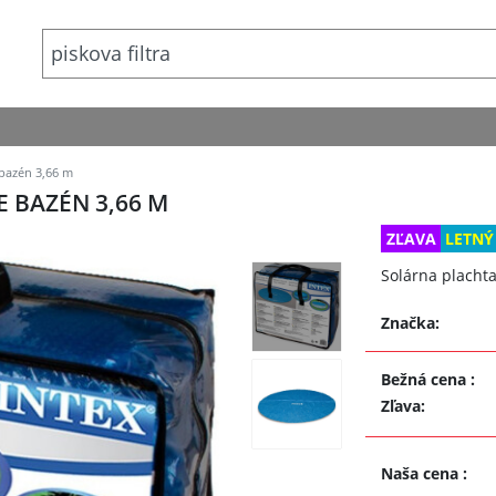
 bazén 3,66 m
E BAZÉN 3,66 M
ZĽAVA
LETNÝ
Solárna placht
Značka:
Bežná cena
:
Zľava
:
Naša cena
: