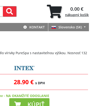
0.00 €
nákupný
košík
KONTAKT
Slovensko (SK)
lo vírivky PureSpa s nastaviteľnou výškou. Nosnosť 132
28.90 €
s DPH
ov
-
NA OKAMŽITÉ ODOSLANIE
KÚPIŤ