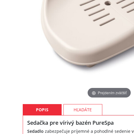
Prejdením zväčšiť
POPIS
HĽADÁTE
Sedačka pre vírivý bazén PureSpa
Sedadlo
zabezpečuje príjemné a pohodlné sedenie vo 