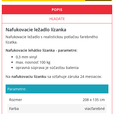
POPIS
HĽADÁTE
Nafukovacie ležadlo lízanka
Nafukovacie ležadlo s realistickou potlačou farebného
lízatka.
Nafukovacie lehátko lízanka - parametre:
0,3 mm vinyl
max. nosnosť 100 kg
opravná súprava je súčasťou balenia
Na
nafukovaciu lízanku
sa vzťahuje záruka 24 mesiacov.
Parametre:
Rozmer
208 x 135 cm
Farba
viacfarebné