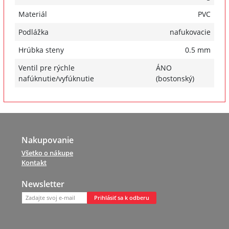
Materiál
PVC
Podlážka
nafukovacie
Hrúbka steny
0.5 mm
Ventil pre rýchle
ÁNO
nafúknutie/vyfúknutie
(bostonský)
Nakupovanie
Všetko o nákupe
Kontakt
Newsletter
Prihlásiť sa k odberu