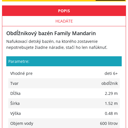
POPIS
HĽADÁTE
Obdĺžnikový bazén Family Mandarin
Nafukovací detský bazén, na ktorého zostavenie
nepotrebujete žiadne náradie, stačí ho len nafúknuť.
Parametre:
Vhodné pre
deti 6+
Tvar
obdĺžnik
Dĺžka
2.29 m
Šírka
1.52 m
Výška
0.48 m
Objem vody
600 litrov