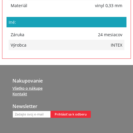
Materiál
vinyl 0,33 mm
Iné:
Záruka
24 mesiacov
Výrobca
INTEX
Nakupovanie
Všetko o nákupe
Kontakt
Newsletter
Prihlásiť sa k odberu