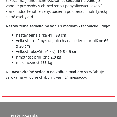
rukoväť na jednoduché vstávanie.
Sedadlo na vaňu
je
vhodné pre osoby s obmedzenou pohyblivosťou, ako sú
starší ľudia, tehotné ženy, pacienti po operácii nôh, fyzicky
slabé osoby atď.
Nastaviteľné sedadlo na vaňu s madlom - technické údaje:
nastaviteľná šírka
41 - 63 cm
veľkosť protišmykovej plochy na sedenie približne
69
x 28 cm
veľkosť rukoväte (š × v):
19,5 × 9 cm
hmotnosť približne
2,9 kg
max. nosnosť
135 kg
Na
nastaviteľné sedadlo na vaňu s madlom
sa vzťahuje
záruka na výrobné chyby v trvaní 24 mesiacov.
Nakupovanie