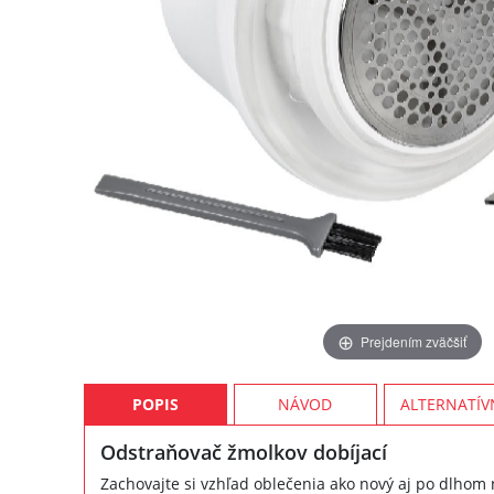
Prejdením zväčšiť
POPIS
NÁVOD
ALTERNATÍV
Odstraňovač žmolkov dobíjací
Zachovajte si vzhľad oblečenia ako nový aj po dlhom 