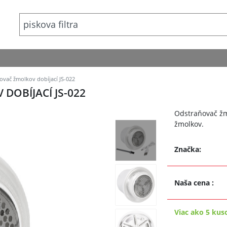
vač žmolkov dobíjací JS-022
OBÍJACÍ JS-022
Odstraňovač žm
žmolkov.
Značka:
Naša cena
:
Viac ako 5 kus