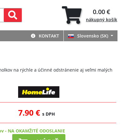
0.00 €
nákupný
košík
KONTAKT
Slovensko (SK)
olkov na rýchle a účinné odstránenie aj veľmi malých
7.90 €
s DPH
ov
-
NA OKAMŽITÉ ODOSLANIE