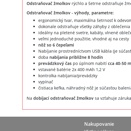
Odstraňovač žmolkov
rýchlo a šetrne odstraňuje žmol
Odstraňovač žmolkov - výhody, parametre:
ergonomický tvar, maximálna šetrnosť k odevo
dokonale odstraňuje všetky záhyby z oblečenia
ideálny na pletené svetre, kabáty, vlnené obleče
veľmi jednoduché použitie, vhodné aj na cesty
nôž so 6 čepeľami
Nabíjanie prostredníctvom USB kábla (je súčasť
doba
nabíjania približne 8 hodín
prevádzkový čas
po úplnom nabití
cca
40-50 m
vstavané batérie 2x 400 mAh 1,2 V
kontrolka nabíjania/prevádzky
vypínač
čistiaca kefka, náhradný nôž je súčasťou baleni
Na
dobíjací odstraňovač žmolkov
sa vzťahuje záruka
Nakupovanie