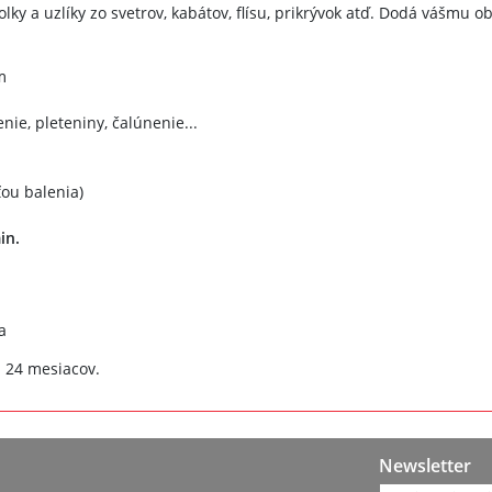
ky a uzlíky zo svetrov, kabátov, flísu, prikrývok atď. Dodá vášmu o
m
nie, pleteniny, čalúnenie...
ou balenia)
in.
a
 24 mesiacov.
Newsletter