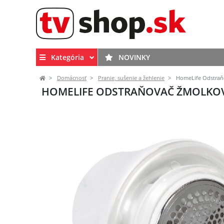
Kategória
NOVINKY
Domácnosť
Pranie, sušenie a žehlenie
HomeLife Odstraňo
HOMELIFE ODSTRAŇOVAČ ŽMOLKOV D