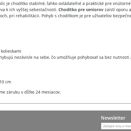
íc je chodítko stabilné, ľahko ovládateľné a praktické pre vnútorné
a k ich vyššej sebestačnosti.
Chodítko pre seniorov
zaistí oporu 
, pri rehabilitácii. Pohyb s chodítkom je pre užívateľov bezpečnejší
 kolieskami
hybujú nezávisle na sebe, čo umožňuje pohybovať sa bez nutnosti 
 10 cm
me záruku v dĺžke 24 mesiacov.
Newsletter