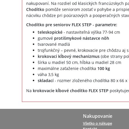
nakupovaní. Na rozdiel od klasických francúzskych pal
Chodítko
pomôže seniorom zostať v pohybe a prispiev
nácviku chôdze pri poúrazových a pooperačných stavoch
Chodítko pre seniorov FLEX STEP - parametre:
teleskopické
- nastaviteľná výška 77-94 cm
gumové
protišmykové nástavce nôh
tvarované madlá
trojfunkčný – pevné, krokovacie pre chôdzu aj s
krokovací kĺbový mechanizmus
(obe strany po
šírka u madiel 50 cm, hĺbka u madiel 28 cm
maximálne zaťaženie chodítka
100 kg
váha 3,5 kg
skladací
- rozmer zloženého chodítka 80 x 66 x
Na
krokovacie kĺbové chodítko FLEX STEP
poskytuje
Nakupovanie
Všetko o nákupe
Kontakt