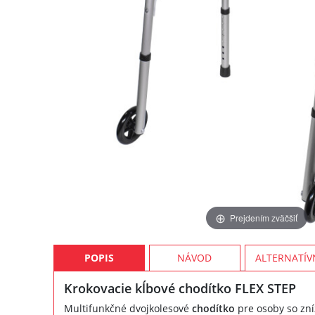
Prejdením zväčšiť
POPIS
NÁVOD
ALTERNATÍV
Krokovacie kĺbové chodítko FLEX STEP
Multifunkčné dvojkolesové
chodítko
pre osoby so zní