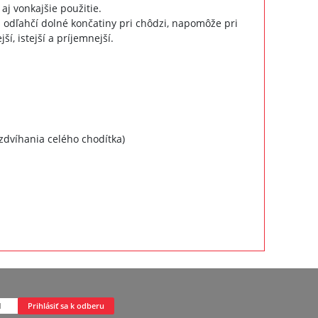
 aj vonkajšie použitie.
a odľahčí dolné končatiny pri chôdzi, napomôže pri
, istejší a príjemnejší.
zdvíhania celého chodítka)
Prihlásiť sa k odberu