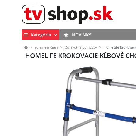
Kategória
NOVINKY
Zdravie a Krása
Zdravotné pomôcky
HomeLife Krokovacie
HOMELIFE KROKOVACIE KĹBOVÉ CHO