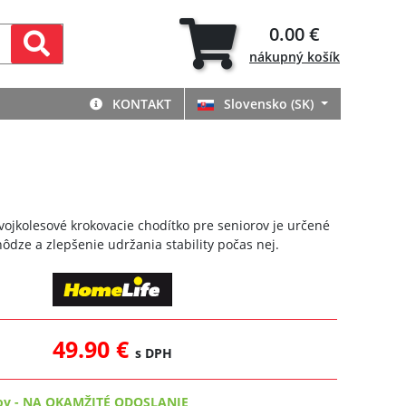
0.00 €
nákupný
košík
KONTAKT
Slovensko (SK)
ojkolesové krokovacie chodítko pre seniorov je určené
ôdze a zlepšenie udržania stability počas nej.
49.90 €
s DPH
ov
-
NA OKAMŽITÉ ODOSLANIE