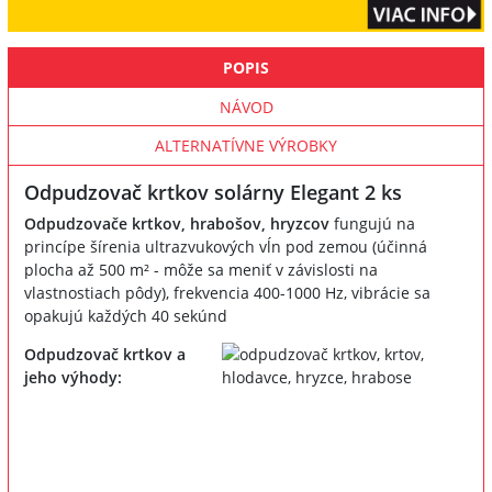
POPIS
NÁVOD
ALTERNATÍVNE VÝROBKY
Odpudzovač krtkov solárny Elegant 2 ks
Odpudzovače krtkov, hrabošov, hryzcov
fungujú na
princípe šírenia ultrazvukových vĺn pod zemou (účinná
plocha až 500 m² - môže sa meniť v závislosti na
vlastnostiach pôdy), frekvencia 400-1000 Hz, vibrácie sa
opakujú každých 40 sekúnd
Odpudzovač krtkov a
jeho výhody: