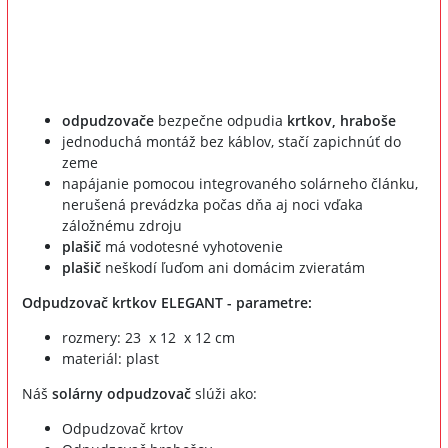
odpudzovače
bezpečne odpudia
krtkov, hraboše
jednoduchá montáž bez káblov, stačí zapichnúť do
zeme
napájanie pomocou integrovaného solárneho článku,
nerušená prevádzka počas dňa aj noci vďaka
záložnému zdroju
plašič
má vodotesné vyhotovenie
plašič
neškodí ľuďom ani domácim zvieratám
Odpudzovač krtkov ELEGANT - parametre:
rozmery: 23 x 12 x 12 cm
materiál: plast
Náš
solárny odpudzovač
slúži ako:
Odpudzovač krtov