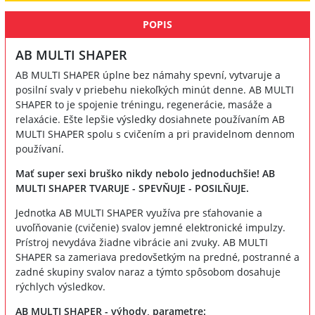
POPIS
AB MULTI SHAPER
AB MULTI SHAPER úplne bez námahy spevní, vytvaruje a
posilní svaly v priebehu niekoľkých minút denne. AB MULTI
SHAPER to je spojenie tréningu, regenerácie, masáže a
relaxácie. Ešte lepšie výsledky dosiahnete používaním AB
MULTI SHAPER spolu s cvičením a pri pravidelnom dennom
používaní.
Mať super sexi bruško nikdy nebolo jednoduchšie! AB
MULTI SHAPER TVARUJE - SPEVŇUJE - POSILŇUJE.
Jednotka AB MULTI SHAPER využíva pre sťahovanie a
uvoľňovanie (cvičenie) svalov jemné elektronické impulzy.
Prístroj nevydáva žiadne vibrácie ani zvuky. AB MULTI
SHAPER sa zameriava predovšetkým na predné, postranné a
zadné skupiny svalov naraz a týmto spôsobom dosahuje
rýchlych výsledkov.
AB MULTI SHAPER - výhody, parametre: