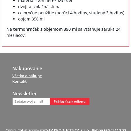
materiál 18/8 nerezová oceľ
dvojitá izolačná stena
celoročné použitie (horúci 4 hodiny, studený 3 hodiny)
objem 350 ml
Na
termohrnček s objemom 350 ml
sa vzťahuje záruka 24
mesiacov.
Nakupovanie
Všetko o nákupe
Kontakt
Newsletter
Prihlásiť sa k odberu
Copyright © 2003 - 2026 TV PRODUCTS CZ, s.r.o., Rybná 669/4 110 00