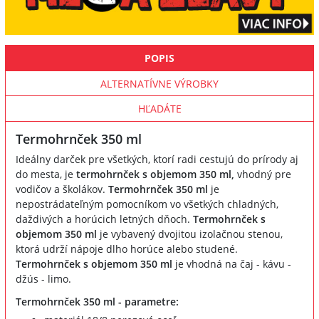
POPIS
ALTERNATÍVNE VÝROBKY
HĽADÁTE
Termohrnček 350 ml
Ideálny darček pre všetkých, ktorí radi cestujú do prírody aj
do mesta, je
termohrnček s objemom 350 ml,
vhodný pre
vodičov a školákov.
Termohrnček 350 ml
je
nepostrádateľným pomocníkom vo všetkých chladných,
daždivých a horúcich letných dňoch.
Termohrnček s
objemom 350 ml
je vybavený dvojitou izolačnou stenou,
ktorá udrží nápoje dlho horúce alebo studené.
Termohrnček s objemom 350 ml
je vhodná na čaj - kávu -
džús - limo.
Termohrnček 350 ml - parametre: