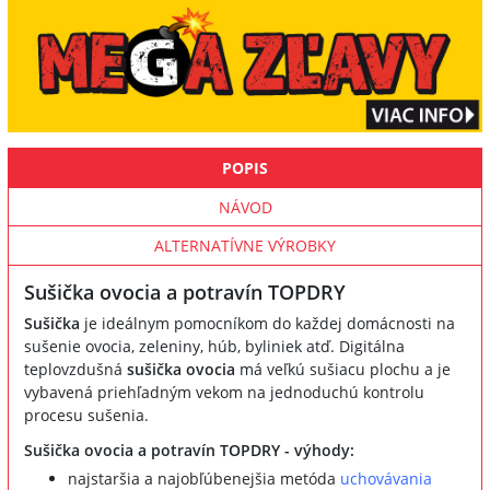
POPIS
NÁVOD
ALTERNATÍVNE VÝROBKY
Sušička ovocia a potravín TOPDRY
Sušička
je ideálnym pomocníkom do každej domácnosti na
sušenie ovocia, zeleniny, húb, byliniek atď. Digitálna
teplovzdušná
sušička ovocia
má veľkú sušiacu plochu a je
vybavená priehľadným vekom na jednoduchú kontrolu
procesu sušenia.
Sušička ovocia a potravín TOPDRY - výhody:
najstaršia a najobľúbenejšia metóda
uchovávania