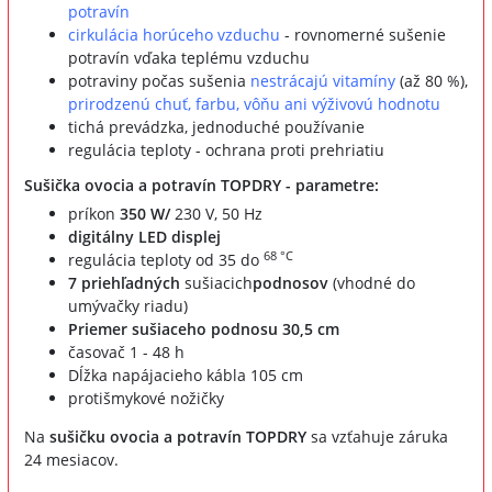
potravín
cirkulácia horúceho vzduchu
- rovnomerné sušenie
potravín vďaka teplému vzduchu
potraviny počas sušenia
nestrácajú vitamíny
(až 80 %),
prirodzenú chuť, farbu, vôňu
ani
výživovú hodnotu
tichá prevádzka, jednoduché používanie
regulácia teploty - ochrana proti prehriatiu
Sušička ovocia a potravín TOPDRY - parametre:
príkon
350 W/
230 V, 50 Hz
digitálny LED displej
68 °C
regulácia teploty od 35 do
7 priehľadných
sušiacich
podnosov
(vhodné do
umývačky riadu)
Priemer sušiaceho podnosu 30,5 cm
časovač 1 - 48 h
Dĺžka napájacieho kábla 105 cm
protišmykové nožičky
Na
sušičku ovocia a potravín TOPDRY
sa vzťahuje záruka
24 mesiacov.