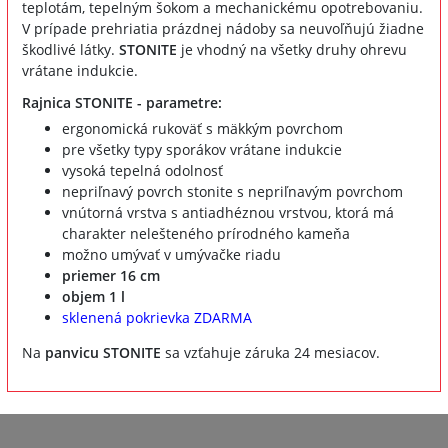
teplotám, tepelným šokom a mechanickému opotrebovaniu.
V prípade prehriatia prázdnej nádoby sa neuvoľňujú žiadne
škodlivé látky.
STONITE
je vhodný na všetky druhy ohrevu
vrátane indukcie.
Rajnica STONITE - parametre:
ergonomická rukoväť s mäkkým povrchom
pre všetky typy sporákov vrátane indukcie
vysoká tepelná odolnosť
nepriľnavý povrch stonite s nepriľnavým povrchom
vnútorná vrstva s antiadhéznou vrstvou, ktorá má
charakter nelešteného prírodného kameňa
možno umývať v umývačke riadu
priemer 16 cm
objem 1 l
sklenená pokrievka ZDARMA
Na
panvicu STONITE
sa vzťahuje záruka 24 mesiacov.