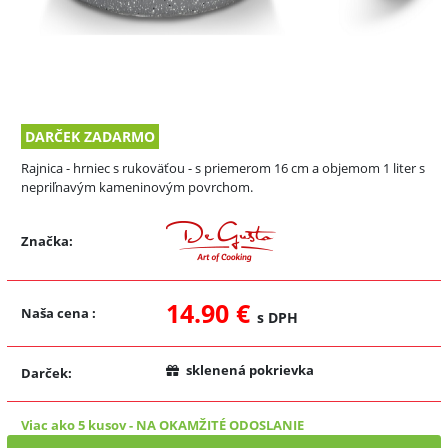
DARČEK ZADARMO
Rajnica - hrniec s rukoväťou - s priemerom 16 cm a objemom 1 liter s
nepriľnavým kameninovým povrchom.
Značka:
14.90 €
Naša cena
:
s DPH
sklenená pokrievka
Darček:
Viac ako 5 kusov
-
NA OKAMŽITÉ ODOSLANIE