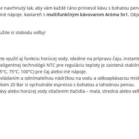
e navrhnutý tak, aby vám každé ráno priniesol kávu s bohatou pen
iné nápoje. kaviareň s
multifunkčným
kávovarom
Aróma
5v1.
Obje
užite si slobodu voľby!
te využiť aj funkciu horúcej vody. Ideálne na prípravu čaju, instan
eligentnej technológii NTC pre reguláciu teploty je zaistená stabil
°C, 75°C, 100°C) pre čaj alebo iné nápoje.
 ovládaním a odnímateľnou nádržkou na vodu a odkvapkávacou misk
lakom 20 Bar si vychutnáte espresso s bohatou a lahodnou penou.
 kávy alebo horúcej vody stlačením tlačidla – malá, stredná alebo veľ