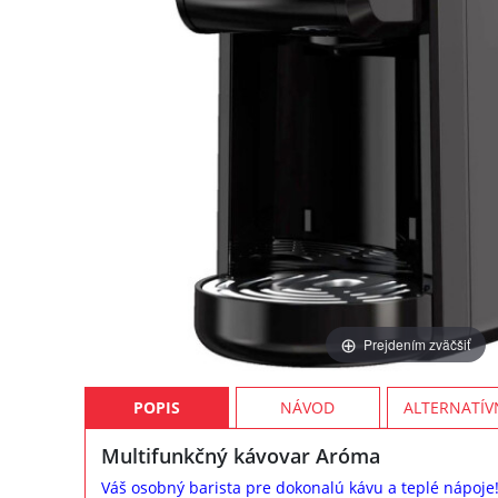
Prejdením zväčšiť
POPIS
NÁVOD
ALTERNATÍV
Multifunkčný kávovar Aróma
Váš osobný barista pre dokonalú kávu a teplé nápoje