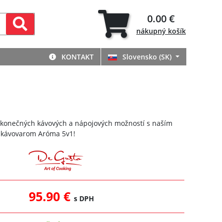
0.00 €
nákupný
košík
KONTAKT
Slovensko (SK)
ekonečných kávových a nápojových možností s naším
 kávovarom Aróma 5v1!
95.90 €
s DPH