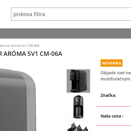
kávovar Aróma 5v1 CM-06A
 ARÓMA 5V1 CM-06A
NOVINKA
Objavte svet n
multifunkčným
Značka:
Naša cena
: