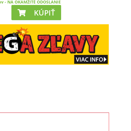
ov
-
NA OKAMŽITÉ ODOSLANIE
KÚPIŤ