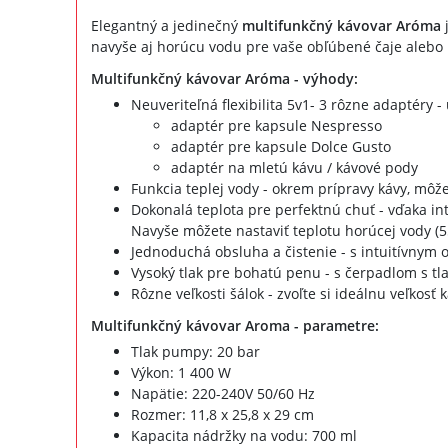
Elegantný a jedinečný
multifunkčný
kávovar
Aróma
j
navyše aj horúcu vodu pre vaše obľúbené čaje alebo 
Multifunkčný kávovar Aróma - výhody:
Neuveriteľná flexibilita 5v1- 3 rôzne adaptéry - 
adaptér pre kapsule Nespresso
adaptér pre kapsule Dolce Gusto
adaptér na mletú kávu / kávové pody
Funkcia teplej vody - okrem prípravy kávy, môže
Dokonalá teplota pre perfektnú chuť - vďaka int
Navyše môžete nastaviť teplotu horúcej vody (55
Jednoduchá obsluha a čistenie - s intuitívnym
Vysoký tlak pre bohatú penu - s čerpadlom s t
Rôzne veľkosti šálok - zvoľte si ideálnu veľkosť
Multifunkčný kávovar Aroma - parametre:
Tlak pumpy: 20 bar
Výkon: 1 400 W
Napätie: 220-240V 50/60 Hz
Rozmer: 11,8 x 25,8 x 29 cm
Kapacita nádržky na vodu: 700 ml