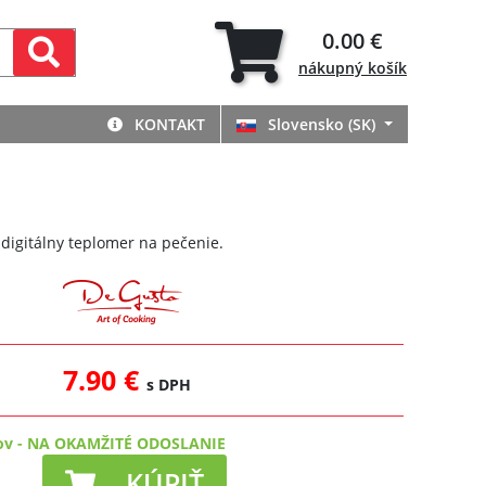
0.00 €
nákupný
košík
KONTAKT
Slovensko (SK)
 digitálny teplomer na pečenie.
7.90 €
s DPH
ov
-
NA OKAMŽITÉ ODOSLANIE
KÚPIŤ