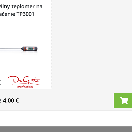
tálny teplomer na
ečenie TP3001
€
e
4.00 €