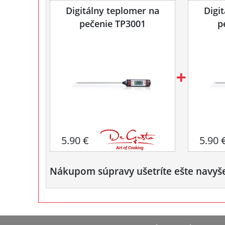
Digitálny teplomer na
Digi
pečenie TP3001
p
5.90 €
5.90 
Nákupom súpravy ušetríte ešte navyš