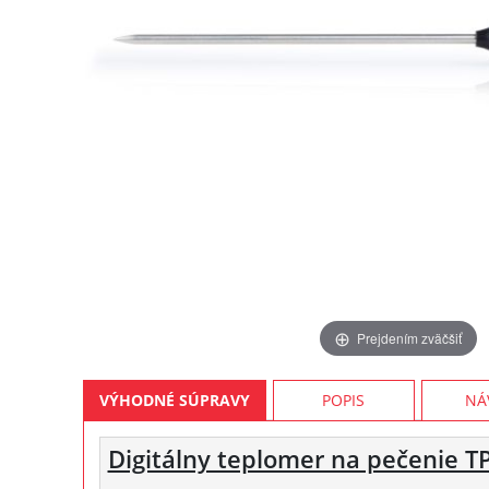
Prejdením zväčšiť
VÝHODNÉ SÚPRAVY
POPIS
NÁ
Digitálny teplomer na pečenie T