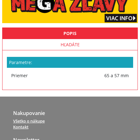
POPIS
HĽADÁTE
Parametre:
Priemer
65 a 57 mm
Nakupovanie
Všetko o nákupe
Kontakt
Newsletter