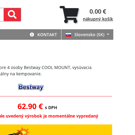
0.00 €
nákupný
košík
KONTAKT
Slovensko (SK)
n pre 4 osoby Bestway COOL MOUNT, vysúvacia
deálny na kempovanie.
62.90 €
s DPH
ale uvedený výrobok je momentálne vypredaný