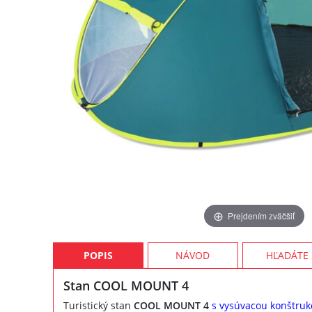
Prejdením zväčšiť
POPIS
NÁVOD
HĽADÁTE
Stan COOL MOUNT 4
Turistický stan
COOL MOUNT 4
s vysúvacou konštruk