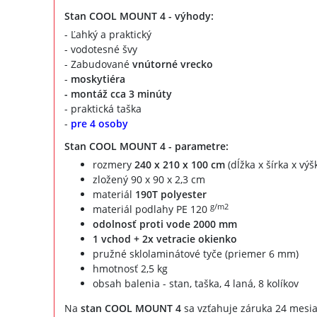
Stan COOL MOUNT 4 - výhody:
- Ľahký a praktický
- vodotesné švy
- Zabudované
vnútorné vrecko
-
moskytiéra
-
montáž cca 3 minúty
- praktická taška
-
pre 4 osoby
Stan COOL MOUNT 4 - parametre:
rozmery
240 x 210 x 100 cm
(dĺžka x šírka x výš
zložený 90 x 90 x 2,3 cm
materiál
190T polyester
g/m2
materiál podlahy PE 120
odolnosť proti vode 2000 mm
1 vchod + 2x vetracie okienko
pružné sklolaminátové tyče (priemer 6 mm)
hmotnosť 2,5 kg
obsah balenia - stan, taška, 4 laná, 8 kolíkov
Na
stan COOL MOUNT 4
sa vzťahuje záruka 24 mesia