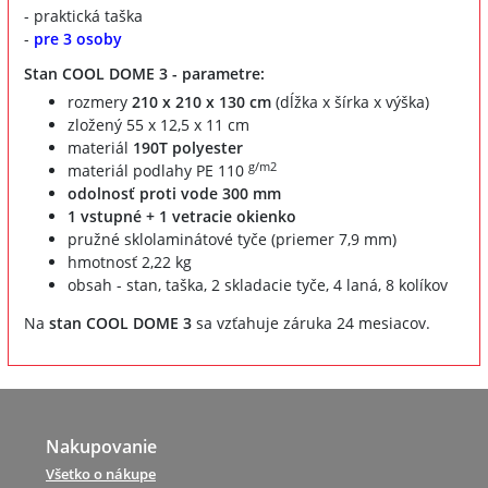
- praktická taška
-
pre 3 osoby
Stan COOL DOME 3 - parametre:
rozmery
210 x 210 x 130 cm
(dĺžka x šírka x výška)
zložený 55 x 12,5 x 11 cm
materiál
190T polyester
g/m2
materiál podlahy PE 110
odolnosť proti vode 300 mm
1 vstupné + 1 vetracie okienko
pružné sklolaminátové tyče (priemer 7,9 mm)
hmotnosť 2,22 kg
obsah - stan, taška, 2 skladacie tyče, 4 laná, 8 kolíkov
Na
stan COOL DOME 3
sa vzťahuje záruka 24 mesiacov.
Nakupovanie
Všetko o nákupe